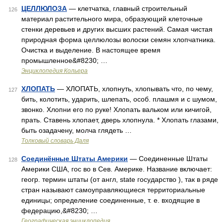
ЦЕЛЛЮЛОЗА
— клетчатка, главный строительный
126
материал растительного мира, образующий клеточные
стенки деревьев и других высших растений. Самая чистая
природная форма целлюлозы волоски семян хлопчатника.
Очистка и выделение. В настоящее время
промышленное&#8230; …
Энциклопедия Кольера
ХЛОПАТЬ
— ХЛОПАТЬ, хлопнуть, хлопывать что, по чему,
127
бить, колотить, ударить, шлепать, особ. плашмя и с шумом,
звонко. Хлопни его по руке! Хлопать вальком или кичигой,
прать. Ставень хлопает, дверь хлопнула. * Хлопать глазами,
быть озадачену, молча глядеть …
Толковый словарь Даля
Соединённые Штаты Америки
— Соединенные Штаты
128
Америки США, гос во в Сев. Америке. Название включает:
геогр. термин штаты (от англ, state государство ), так в ряде
стран называют самоуправляющиеся территориальные
единицы; определение соединенные, т. е. входящие в
федерацию,&#8230; …
Географическая энциклопедия