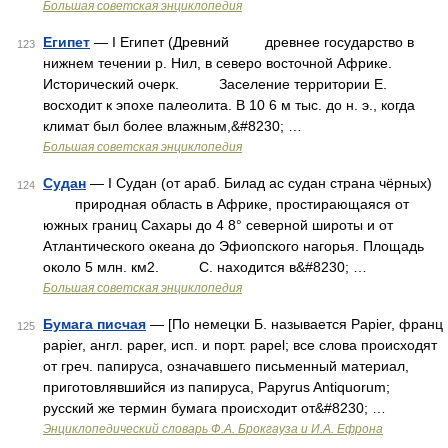
Большая советская энциклопедия
Египет
— I Египет (Древний древнее государство в
123
нижнем течении р. Нил, в северо восточной Африке.
Исторический очерк. Заселение территории Е.
восходит к эпохе палеолита. В 10 6 м тыс. до н. э., когда
климат был более влажным,&#8230; …
Большая советская энциклопедия
Судан
— I Судан (от араб. Билад ас судан страна чёрных)
124
природная область в Африке, простирающаяся от
южных границ Сахары до 4 8° северной широты и от
Атлантического океана до Эфиопского нагорья. Площадь
около 5 млн. км2. С. находится в&#8230; …
Большая советская энциклопедия
Бумага писчая
— [По немецки Б. называется Papier, франц
125
papier, англ. paper, исп. и порт. papel; все слова происходят
от греч. папируса, означавшего письменный материал,
приготовлявшийся из папируса, Papyrus Antiquorum;
русский же термин бумага происходит от&#8230; …
Энциклопедический словарь Ф.А. Брокгауза и И.А. Ефрона